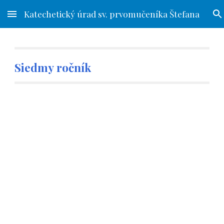
Katechetický úrad sv. prvomučeníka Štefana
Skip to main content
Skip to navigation
Siedmy
ročník