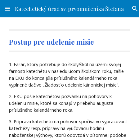
Katechetický úrad sv. prvomučeníka Štefana
Skip to main content
Skip to navigation
Postup
pre udelenie misie
1. Farár, ktorý potrebuje do školy/škôl na území svojej
farnosti katechétu v nasledujúcom školskom roku, zašle
na EKÚ do konca júla príslušného kalendárneho roka
vyplnené tlačivo „Žiadosť o udelenie kánonickej misie“.
2. EKÚ pošle katechétovi pozvánku na pohovory k
udeleniu misie, ktoré sa konajú v priebehu augusta
príslušného kalendárneho roka.
3. Príprava katechétu na pohovor spočíva vo vypracovaní
katechézy resp. prípravy na vyučovaciu hodinu
náboženskej výchovy, ktorú odovzdá v písomnej podobe