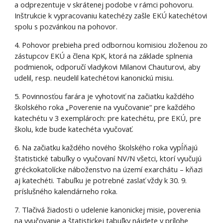
a odprezentuje v skrátenej podobe v rámci pohovoru.
Inštrukcie k vypracovaniu katechézy zašle EKÚ katechétovi
spolu s pozvánkou na pohovor.
4. Pohovor prebieha pred odbornou komisiou zloženou zo
zástupcov EKÚ a člena KpK, ktorá na základe splnenia
podmienok, odporučí vladykovi Milanovi Chauturovi, aby
udelil, resp. neudelil katechétovi kanonickú misiu.
5. Povinnosťou farára je vyhotoviť na začiatku každého
školského roka „Poverenie na vyučovanie“ pre každého
katechétu v 3 exemplároch: pre katechétu, pre EKÚ, pre
školu, kde bude katechéta vyučovať.
6. Na začiatku každého nového školského roka vypĺňajú
štatistické tabuľky o vyučovaní NV/N všetci, ktorí vyučujú
gréckokatolícke náboženstvo na území exarchátu – kňazi
aj katechéti. Tabuľku je potrebné zaslať vždy k 30. 9.
príslušného kalendárneho roka.
7. Tlačivá žiadosti o udelenie kanonickej misie, poverenia
na vyučovanie a štatistickej tabuľky nájdete v prílohe